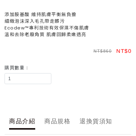
添加胺基酸 維持肌膚平衡無負擔
細緻泡沫深入毛孔帶走髒污
Ecodew™專利技術有效保濕不傷肌膚
溫和去除老廢角質 肌膚回歸柔嫩透亮
NT$0
NT$860
購買數量 :
商品介紹
商品規格
退換貨須知